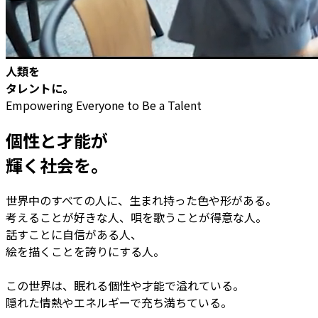
人
類
を
タ
レ
ン
ト
に
。
Empowering Everyone to Be a Talent
個性
と
才能
が
輝く社会を。
世界中のすべての人に、生まれ持った色や形がある。
考えることが好きな人、唄を歌うことが得意な人。
話すことに自信がある人、
絵を描くことを誇りにする人。
この世界は、眠れる個性や才能で溢れている。
隠れた情熱やエネルギーで充ち満ちている。