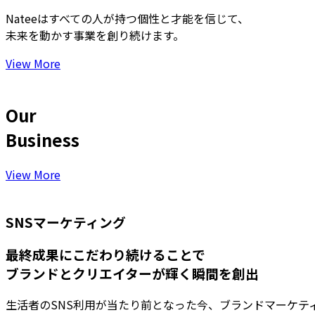
Nateeはすべての人が持つ個性と才能を信じて、
未来を動かす事業を創り続けます。
View More
O
u
r
B
u
s
i
n
e
s
s
View More
SNSマーケティング
最終成果にこだわり続けることで
ブランドとクリエイターが輝く瞬間を創出
生活者のSNS利用が当たり前となった今、ブランドマーケテ