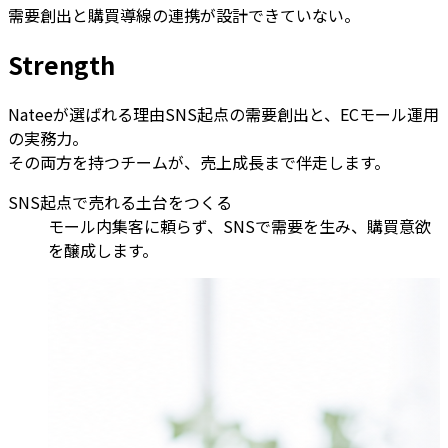
需要創出と購買導線の連携が設計できていない。
S
t
r
e
n
g
t
h
Nateeが選ばれる理由
SNS起点の需要創出と、ECモール運用
の実務力。
その両方を持つチームが、売上成長まで伴走します。
SNS起点で売れる土台をつくる
モール内集客に頼らず、SNSで需要を生み、購買意欲
を醸成します。