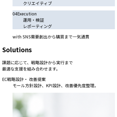
クリエイティブ
04
Execution
運用・検証
レポーティング
with SNS
需要創出から購買まで一気通貫
S
o
l
u
t
i
o
n
s
課題に応じて、戦略設計から実行まで
最適な支援を組み合わせます。
EC戦略設計・ 改善提案
モール方針設計、KPI設計、改善優先度整理。