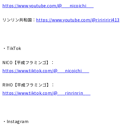
https://www.youtube.com/@___nicoichi___
リンリン共和国：
https://www.youtube.com/@ririririri413
・TikTok
NICO【平成フラミンゴ】：
https://www.tiktok.com/@___nicoichi___
RIHO【平成フラミンゴ】：
https://www.tiktok.com/@___rinrinrin___
・Instagram