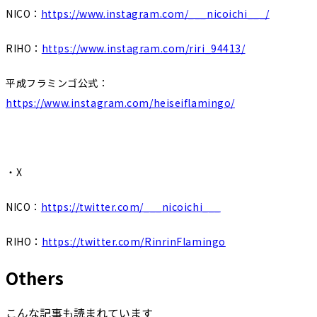
NICO：
https://www.instagram.com/___nicoichi___/
RIHO：
https://www.instagram.com/riri_94413/
平成フラミンゴ公式：
https://www.instagram.com/heiseiflamingo/
・X
NICO：
https://twitter.com/___nicoichi___
RIHO：
https://twitter.com/RinrinFlamingo
O
t
h
e
r
s
こんな記事も読まれています