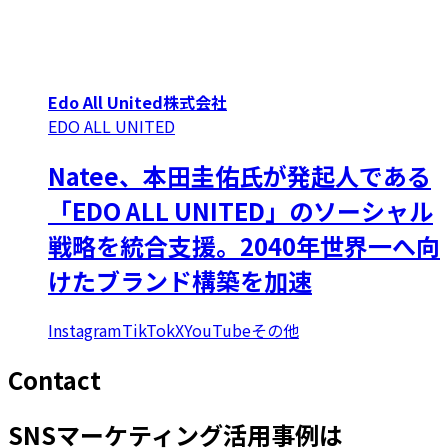
Edo All United株式会社
EDO ALL UNITED
Natee、本田圭佑氏が発起人である
「EDO ALL UNITED」のソーシャル
戦略を統合支援。2040年世界一へ向
けたブランド構築を加速
Instagram
TikTok
X
YouTube
その他
C
o
n
t
a
c
t
SNSマーケティング活用事例は